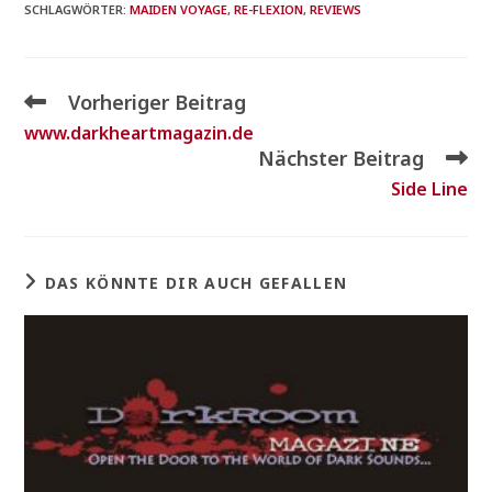
SCHLAGWÖRTER
:
MAIDEN VOYAGE
,
RE-FLEXION
,
REVIEWS
Vorheriger Beitrag
www.darkheartmagazin.de
Nächster Beitrag
Side Line
DAS KÖNNTE DIR AUCH GEFALLEN