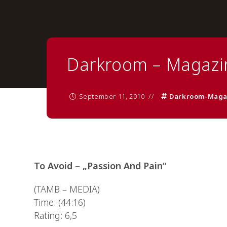
Darkroom – Magazi
September 11, 2010
Darkroom-Maga
To Avoid – „Passion And Pain“
(TAMB – MEDIA)
Time: (44:16)
Rating: 6,5