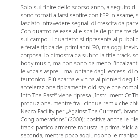
Solo sul finire dello scorso anno, a seguito di
sono tornati a farsi sentire con l’EP in esame,
lasciato intravedere segnali di crescita da part
Con quattro release alle spalle (le prime tre 
sul campo, il quartetto si ripresenta al pubb
e ferale tipica dei primi anni ’90, ma oggi inev
corposa: lo dimostra da subito la title-track, 
body music, ma non sono da meno l’incalzante 
le vocals aspre – ma lontane dagli eccessi di c
teutonico. Più scarna e vicina ai pionieri deg
accelerazione tipicamente old-style che comple
Into The Past!“ viene ripresa „Instrument Of The
produzione, mentre fra i cinque remix che chiu
Necro Facility per „Against The Current“, bran
Conglomerations“ (2000); positive anche le rilet
track: particolarmente robusta la prima, ’sick‘
seconda, mentre poco aggiungono le manipol