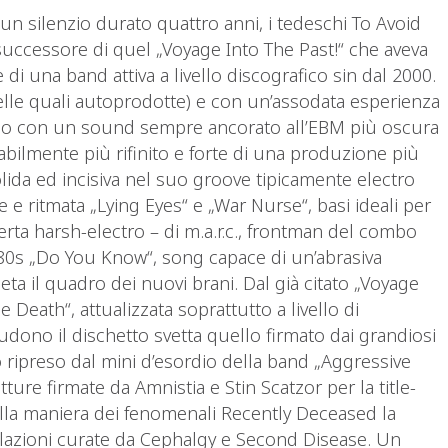
 un silenzio durato quattro anni, i tedeschi To Avoid
 successore di quel „Voyage Into The Past!“ che aveva
e di una band attiva a livello discografico sin dal 2000.
delle quali autoprodotte) e con un’assodata esperienza
lico con un sound sempre ancorato all’EBM più oscura
itabilmente più rifinito e forte di una produzione più
solida ed incisiva nel suo groove tipicamente electro
e ritmata „Lying Eyes“ e „War Nurse“, basi ideali per
erta harsh-electro – di m.a.r.c., frontman del combo
li 80s „Do You Know“, song capace di un’abrasiva
ta il quadro dei nuovi brani. Dal già citato „Voyage
 Death“, attualizzata soprattutto a livello di
dono il dischetto svetta quello firmato dai grandiosi
o ripreso dal mini d’esordio della band „Aggressive
ture firmate da Amnistia e Stin Scatzor per la title-
 alla maniera dei fenomenali Recently Deceased la
azioni curate da Cephalgy e Second Disease. Un