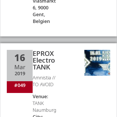
Vlasmarkt
6, 9000
Gent,
Belgien
EPROX
16
Electro
TANK
Mar
2019
Amnistia //
TO AVOID
#049
Venue:
TANK
Naumburg
City: