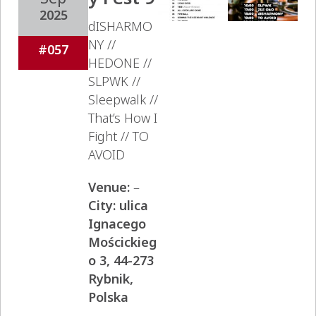
2025
dISHARMO
NY //
#057
HEDONE //
SLPWK //
Sleepwalk //
That’s How I
Fight // TO
AVOID
Venue:
–
City:
ulica
Ignacego
Mościckieg
o 3, 44-273
Rybnik,
Polska