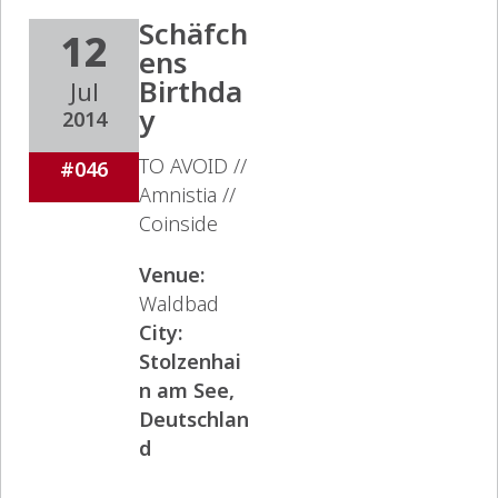
Schäfch
12
ens
Birthda
Jul
y
2014
TO AVOID //
#046
Amnistia //
Coinside
Venue:
Waldbad
City:
Stolzenhai
n am See,
Deutschlan
d