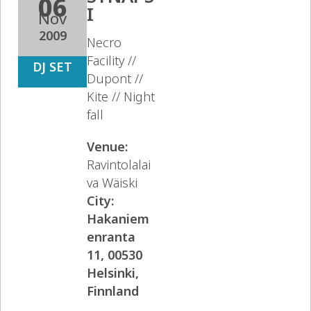
06
I
Nov
2009
Necro
Facility //
DJ SET
Dupont //
Kite // Night
fall
Venue:
Ravintolalai
va Wäiski
City:
Hakaniem
enranta
11, 00530
Helsinki,
Finnland