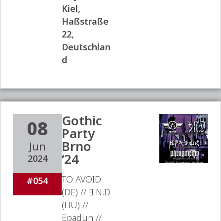
Kiel,
Haßstraße
22,
Deutschlan
d
Gothic
08
Party
Brno
Jun
‘24
2024
TO AVOID
#054
(DE) // Ǝ.N.D
(HU) //
Epadun //