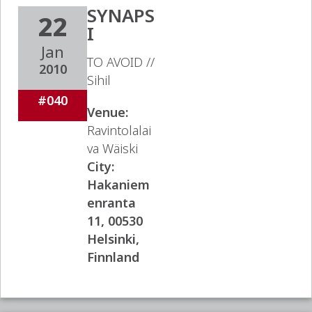
SYNAPS
22
I
Jan
TO AVOID //
2010
Sihil
#040
Venue:
Ravintolalai
va Wäiski
City:
Hakaniem
enranta
11, 00530
Helsinki,
Finnland