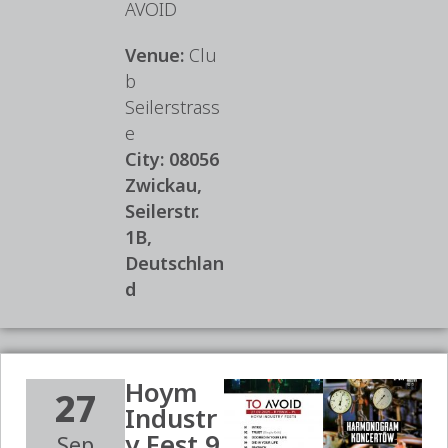
AVOID
Venue:
Clu
b
Seilerstrass
e
City:
08056
Zwickau,
Seilerstr.
1B,
Deutschlan
d
Hoym
27
Industr
y Fest 9
Sep