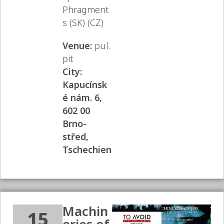
Phragment
s (SK) (CZ)
Venue:
pul.
pit
City:
Kapucínsk
é nám. 6,
602 00
Brno-
střed,
Tschechien
Machin
15