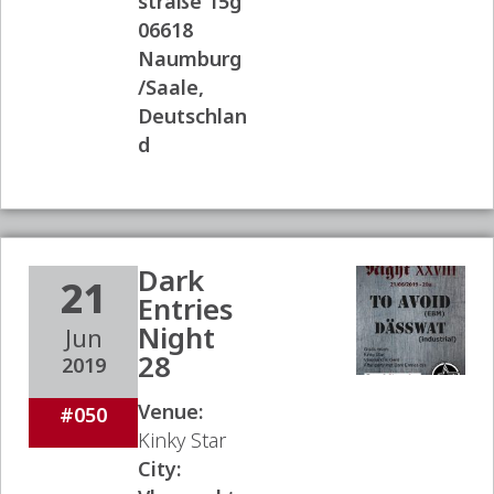
straße 15g
06618
Naumburg
/Saale,
Deutschlan
d
Dark
21
Entries
Night
Jun
28
2019
Venue:
#050
Kinky Star
City: