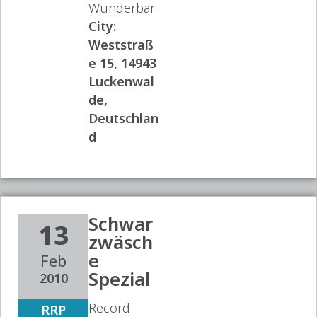
Wunderbar
City:
Weststraß
e 15, 14943
Luckenwal
de,
Deutschlan
d
Schwar
13
zwäsch
e
Feb
Spezial
2010
Record
RRP