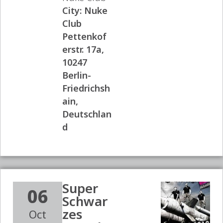
City:
Nuke
Club
Pettenkof
erstr. 17a,
10247
Berlin-
Friedrichsh
ain,
Deutschlan
d
Super
06
Schwar
zes
Oct