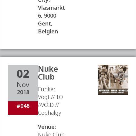
Vlasmarkt
6, 9000
Gent,
Belgien
Nuke
02
Club
Nov
Funker
2018
Vogt // TO
AVOID //
#048
Cephalgy
Venue:
Nuke Club