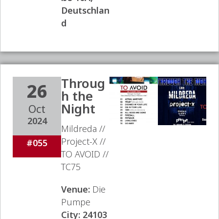
Deutschlan
d
Throug
26
h the
Night
Oct
2024
Mildreda //
Project-X //
#055
TO AVOID //
TC75
Venue:
Die
Pumpe
City:
24103