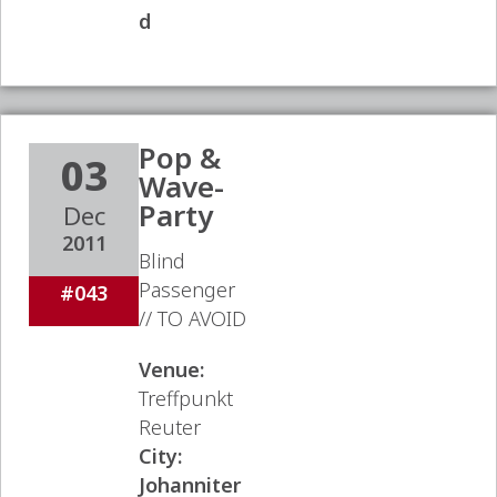
d
Pop &
03
Wave-
Party
Dec
2011
Blind
Passenger
#043
// TO AVOID
Venue:
Treffpunkt
Reuter
City:
Johanniter