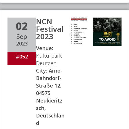
NCN
02
Festival
2023
Sep
2023
Venue:
Kulturpark
#052
Deutzen
City:
Arno-
Bahndorf-
Straße 12,
04575
Neukieritz
sch,
Deutschlan
d