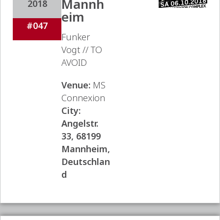
Mannh
2018
eim
#047
Funker
Vogt // TO
AVOID
Venue:
MS
Connexion
City:
Angelstr.
33, 68199
Mannheim,
Deutschlan
d