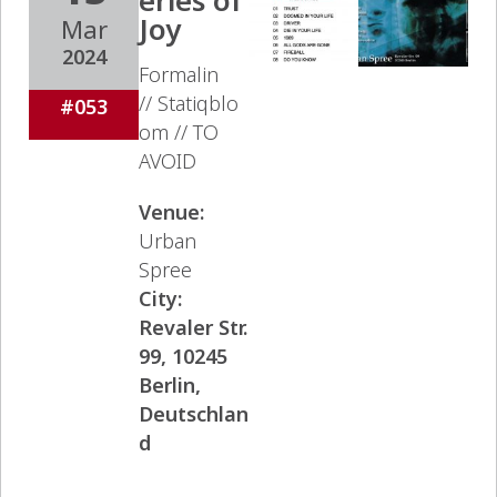
eries of
Joy
Mar
2024
Formalin
// Statiqblo
#053
om // TO
AVOID
Venue:
Urban
Spree
City:
Revaler Str.
99, 10245
Berlin,
Deutschlan
d