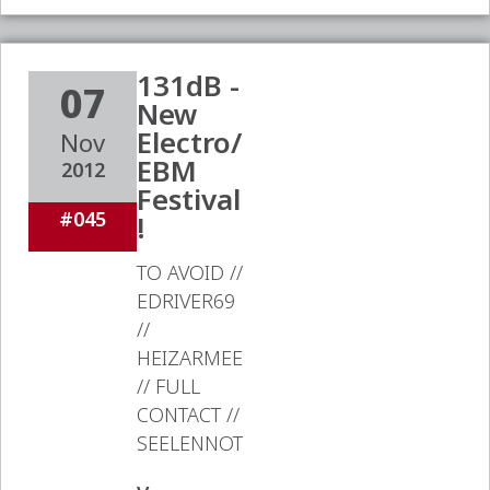
131dB -
07
New
Electro/
Nov
EBM
2012
Festival
#045
!
TO AVOID //
EDRIVER69
//
HEIZARMEE
// FULL
CONTACT //
SEELENNOT