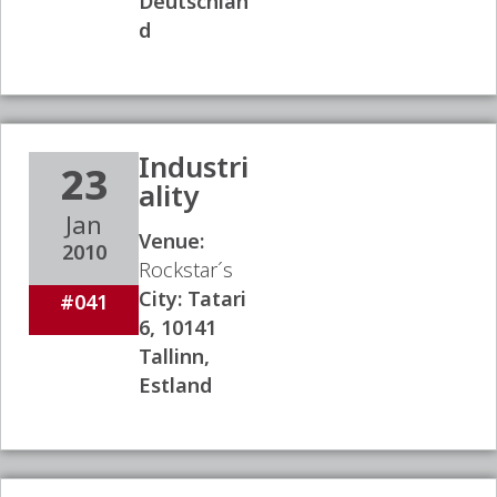
Deutschlan
d
Industri
23
ality
Jan
Venue:
2010
Rockstar´s
City:
Tatari
#041
6, 10141
Tallinn,
Estland