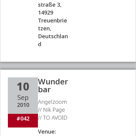
straße 3,
14929
Treuenbrie
tzen,
Deutschlan
d
Wunder
10
bar
Sep
Angelzoom
2010
// Nik Page
// TO AVOID
#042
Venue: