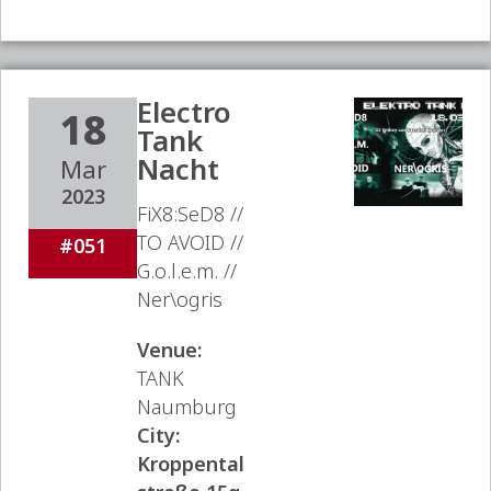
Electro
18
Tank
Nacht
Mar
2023
FiX8:SeD8 //
TO AVOID //
#051
G.o.l.e.m. //
Ner\ogris
Venue:
TANK
Naumburg
City:
Kroppental