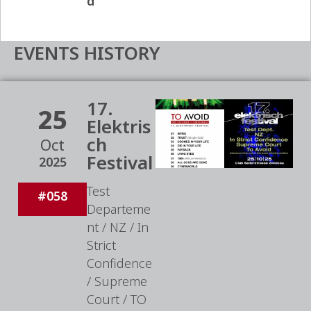
d
EVENTS HISTORY
17.
25
Elektris
ch
Oct
Festival
2025
Test
#058
Departeme
nt / NZ / In
Strict
Confidence
/ Supreme
Court / TO