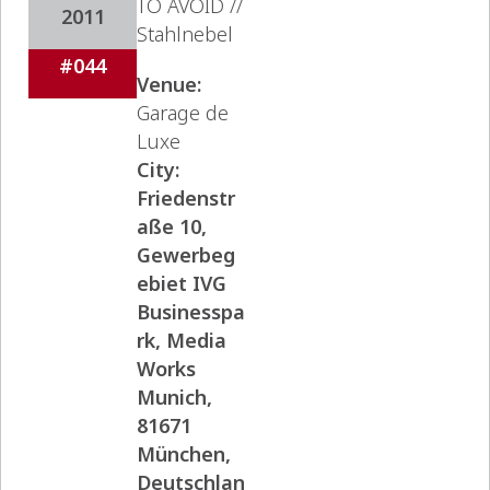
TO AVOID //
2011
Stahlnebel
#044
Venue:
Garage de
Luxe
City:
Friedenstr
aße 10,
Gewerbeg
ebiet IVG
Businesspa
rk, Media
Works
Munich,
81671
München,
Deutschlan