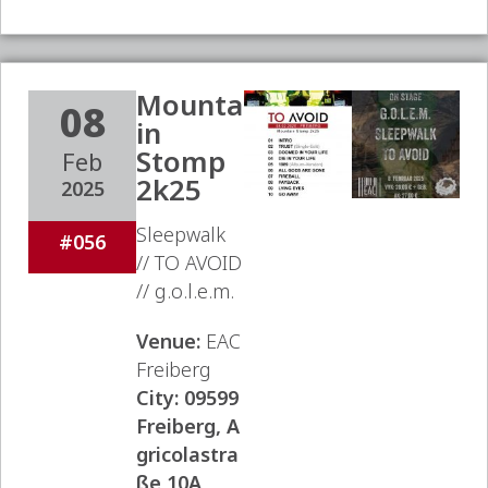
Mounta
08
in
Stomp
Feb
2k25
2025
Sleepwalk
#056
// TO AVOID
// g.o.l.e.m.
Venue:
EAC
Freiberg
City:
09599
Freiberg, A
gricolastra
ße 10A,