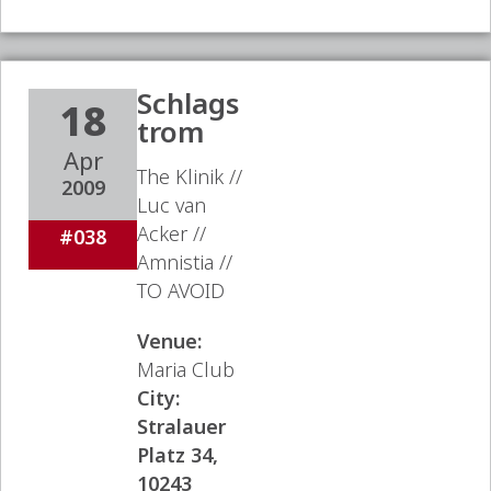
Schlags
18
trom
Apr
The Klinik //
2009
Luc van
Acker //
#038
Amnistia //
TO AVOID
Venue:
Maria Club
City:
Stralauer
Platz 34,
10243