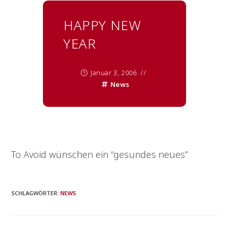
HAPPY NEW
YEAR
Januar 3, 2006
News
To Avoid wünschen ein “gesundes neues”
SCHLAGWÖRTER
:
NEWS