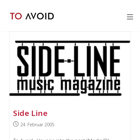
Zum
springen
Inhalt
springen
Side Line
Beitrag
24. Februar 2005
veröffentlicht: