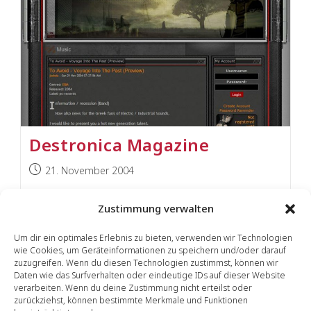
Destronica Magazine
Beitrag
21. November 2004
veröffentlicht:
To Avoid - Voyage Into The Past (Preview)josholz
Zustimmung verwalten
- Sun 21 Nov 2004 07:37:56 AMGenres:
Um dir ein optimales Erlebnis zu bieten, verwenden wir Technologien
EBMReleased: 2004Label: ps-
wie Cookies, um Geräteinformationen zu speichern und/oder darauf
recordsInformation / recession (Band)Now also
zuzugreifen. Wenn du diesen Technologien zustimmst, können wir
Daten wie das Surfverhalten oder eindeutige IDs auf dieser Website
news for the Greek fans of Electro /…
verarbeiten. Wenn du deine Zustimmung nicht erteilst oder
zurückziehst, können bestimmte Merkmale und Funktionen